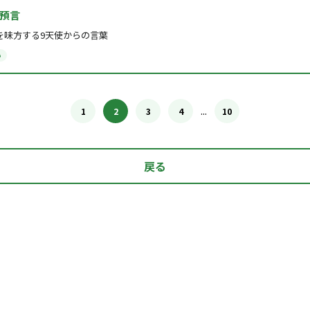
預言
を味方する9天使からの言葉
い
...
1
2
3
4
10
戻る