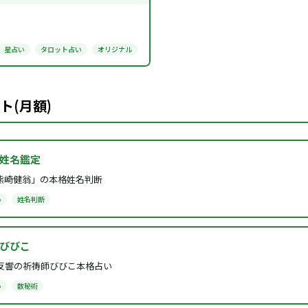
星占い
タロット占い
オリジナル
ト(月額)
姓名鑑定
熊崎健翁」の本格姓名判断
い
姓名判断
びびこ
大反響の祈祷師びびこ本格占い
い
数秘術