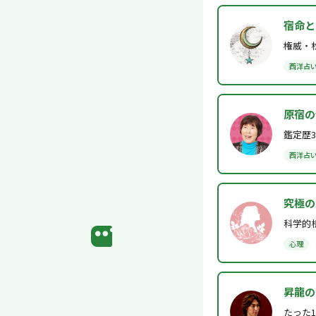
宿命と
権威・
西洋占
原宿の
鑑定歴
西洋占
究極の
科学的
心理
昇龍の
たった