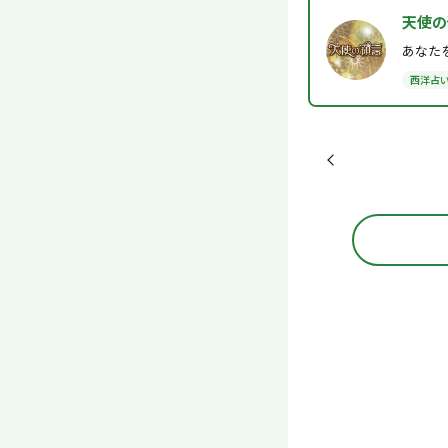
天使の
あなた
西洋占