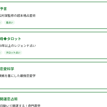
予言
松村潔監修の超本格占星術
い
星占い
母◆タロット
30年以上のレジェンド占い
い
タロット占い
恋愛科学
根拠を基にした最強恋愛学
開運恋占術
1日動いて開運する！奇門遁甲