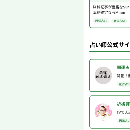
無料記事が豊富なSun
本格鑑定ならMoon
西洋占い
東洋占い
占い師公式サイ
開運★
開祖「
東洋占
祈祷師
TVで
西洋占