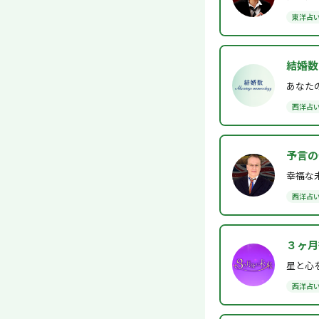
東洋占
結婚数
あなた
西洋占
予言の
幸福な
西洋占
３ヶ月
星と心
西洋占