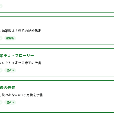
い
の結婚数は？奇跡の結婚鑑定
い
数秘術
帝王Ｊ・フローリー
未来を引き寄せる帝王の予言
い
星占い
後の未来
を読みあなたの3ヶ月後を予言
い
星占い