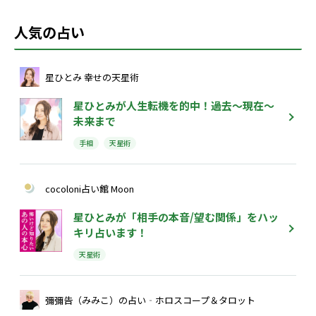
人気の占い
星ひとみ 幸せの天星術
星ひとみが人生転機を的中！過去～現在～
未来まで
手相
天星術
cocoloni占い館 Moon
星ひとみが「相手の本音/望む関係」をハッ
キリ占います！
天星術
彌彌告（みみこ）の占い‐ホロスコープ＆タロット