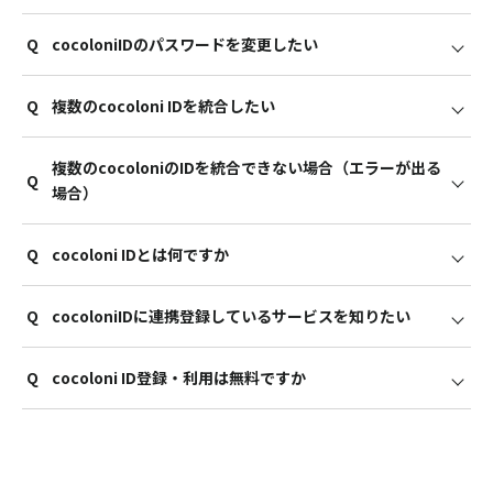
cocoloni IDからは退会できません。 cocoloni IDの退会は、
A
my cocoloni IDの「退会する」から操作を行ってください。
Q
cocoloniIDのパスワードを変更したい
ocoloni IDにご登録時のID（メールアドレス）・パスワード
でログイン後、ページ中ごろ「変更する」ボタンから、 「ア
A
カウント情報の変更」ページにアクセスいただき、ご登録情
Q
複数のcocoloni IDを統合したい
cocoloni IDにご登録時のID（メールアドレス）・パスワード
報を変更してください。
でログイン後、ページ中ごろパスワード表示部分右にある
A
「変更する」ボタンから、「パスワードの変更」ページにア
複数のcocoloniのIDを統合できない場合（エラーが出る
複数のcocoloni IDをお持ちの場合、IDを統合することが可能
クセスいただき、パスワードを変更してください。
Q
場合）
です。
cocoloni IDにご登録時のID（メールアドレス）・パスワード
A
でログイン後、ページ中ごろ「IDを統合」ボタンから、
Q
cocoloni IDとは何ですか
同一IDの統合はできません。
「cocoloni IDの統合」ページにアクセスいただき、統合した
また、エラー表示がある場合はエラー表記コピーいただき、
いIDの入力はこちら部分下に統合したいID・パスワードを入
A
ページ下部「お問い合せ」よりメールフォームにてご連絡く
力後、「ログインする」ボタンをタップしてください。
Q
cocoloniIDに連携登録しているサービスを知りたい
「cocoloni ID」はcocoloniが運営する複数のサービスを、
ださい。
確認画面になりますのでご入力内容を確認後、「統合する」
「cocoloni ID」で連携することにより、ひとつのID・パスワ
ボタンをタップして統合してください。
A
ードでログインできるようになる便利なサービスです。
Q
cocoloni ID登録・利用は無料ですか
※統合すると元には戻せません。
cocoloni IDにご登録時のID（メールアドレス）・パスワード
でログイン後、ページ中ごろ「占いサービス一覧」部分「も
A
っと見る」をタップしてください。
cocoloni ID登録・利用は無料です。
表示されたサービス名の枠上に「利用中」のアイコンがつい
（連携いただいている各サービスの利用料金（月額料金）な
ているサービスがご利用中のサービスとなります。
どは各自発生いたします。）