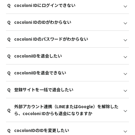
Q
cocoloni IDにログインできない
A
Q
cocoloni IDのIDがわからない
ご登録時のID（メールアドレス）・パスワードでログインし
てください。
A
Q
cocoloni IDのパスワードがわからない
ご登録時のID（メールアドレス）が不明の場合は、ページ下
※ブラウザのプライベートモード（またはシークレットモー
部「お問い合せ」よりメールフォームからお問い合わせくだ
ド）でアクセスされている場合はプライベートモードを解除
A
さい。
してアクセス・ログインをお試しください。
Q
cocoloniIDを退会したい
ログイン画面の「戻る」ボタン下にあります「パスワードを
忘れた方はこちら」から「パスワードの再設定」ページにア
A
クセスいただき、ご登録のログインメールアドレスを入力し
Q
cocoloniIDを退会できない
cocoloni IDにご登録時のID（メールアドレス）・パスワード
て「メールアドレスを送信」ボタンをタップしてください。
でログイン後、ページ中ごろ「退会する」ボタンより退会退
パスワードの再設定メールが送信されますので、メールに記
A
会操作してください。
載の内容をご確認いただき、パスワードの再設定をお願いい
Q
登録サイトを一括で退会したい
連携登録しているサイトがある場合、cocoloniIDの退会はで
たします。
きません。
A
登録しているサイトをすべて退会後、cocoloni IDの退会操作
外部アカウント連携（LINEまたはGoogle）を解除した
連携登録したサイトを一括で退会することはできません。
をしてください。
Q
ら、cocoloni IDからも退会になりますか
登録している各サイトにアクセスいただき、各サイト側で退
会操作をしてください。
A
Q
cocolonIDのIDを変更したい
外部アカウント連携（LINEまたはGoogle）を解除しても、