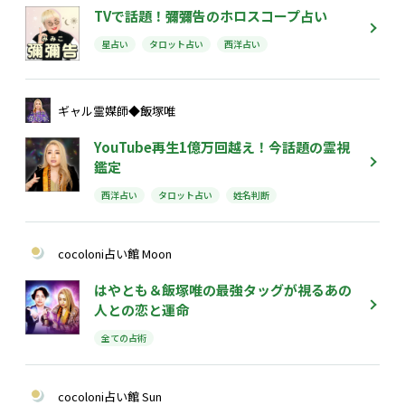
TVで話題！彌彌告のホロスコープ占い
星占い
タロット占い
西洋占い
ギャル霊媒師◆飯塚唯
YouTube再生1億万回越え！今話題の霊視
鑑定
西洋占い
タロット占い
姓名判断
cocoloni占い館 Moon
はやとも＆飯塚唯の最強タッグが視るあの
人との恋と運命
全ての占術
cocoloni占い館 Sun